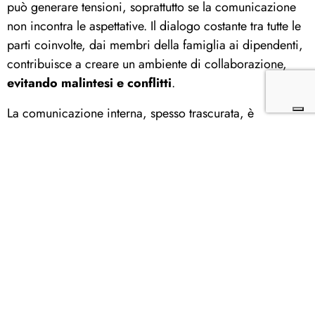
può generare tensioni, soprattutto se la comunicazione
non incontra le aspettative. Il dialogo costante tra tutte le
parti coinvolte, dai membri della famiglia ai dipendenti,
contribuisce a creare un ambiente di collaborazione,
evitando malintesi e conflitti
.
La comunicazione interna, spesso trascurata, è
particolarmente importante. Mantenere i dipendenti
informati sulle decisioni strategiche non solo riduce le
incertezze, ma favorisce il
trasferimento di know-how
e valori
, rafforzando la coesione all’interno
dell’azienda. L’ideale è instaurare un dialogo che sia
costruttivo tra le parti.
Errori comuni da evitare
A questo punto, è chiaro che affrontare il passaggio
generazionale senza le giuste precauzioni può