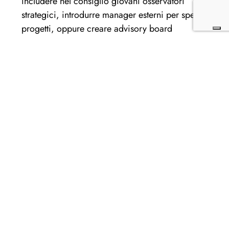
includere nel consiglio giovani osservatori
strategici, introdurre manager esterni per specifici
progetti, oppure creare advisory board
intergenerazionali. Questi piccoli cambiamenti
aprono varchi preziosi.
Attivare le risorse disponibili
: oggi esistono
numerosi strumenti concreti. I fondi FSE, i bandi
regionali, i progetti di mentoring digitale e i
programmi universitari di accelerazione
manageriale. Regione Veneto, ad esempio, sostiene
percorsi
per under 35 e iniziative di upskilling
professionale
.
La valorizzazione del talento interno attraverso
ruoli-
ponte
, posizioni che permettono di acquisire
responsabilità crescenti, rappresenta un investimento a
doppio rendimento:
retention dei talenti
e
sviluppo